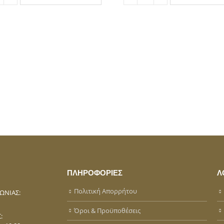
ΠΛΗΡΟΦΟΡΙΕΣ
Λ
Πολιτική Απορρήτου
ΩΝΊΑΣ:
Όροι & Προϋποθέσεις
: