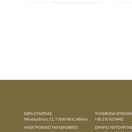
ΕΔΡΑ ΕΤΑΙΡΕΊΑΣ:
ΤΗΛΈΦΩΝΑ ΕΠΙΚΟΙΝ
Mενεκράτους 12, 11636 Mετς Αθήνα
+30 210 9219492
ΗΛΕΚΤΡΟΝΙΚΌ ΤΑΧΥΔΡΟΜΕΊΟ:
ΩΡΆΡΙΟ ΛΕΙΤΟΥΡΓΊΑΣ