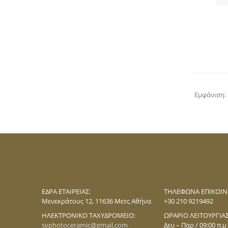
Εμφάνιση:
ΕΔΡΑ ΕΤΑΙΡΕΊΑΣ:
ΤΗΛΈΦΩΝΑ ΕΠΙΚΟΙΝ
Mενεκράτους 12, 11636 Mετς Αθήνα
+30 210 9219492
ΗΛΕΚΤΡΟΝΙΚΌ ΤΑΧΥΔΡΟΜΕΊΟ:
ΩΡΆΡΙΟ ΛΕΙΤΟΥΡΓΊΑΣ
svphotoceramic@gmail.com
Δευ – Παρ / 09:00 π.μ 