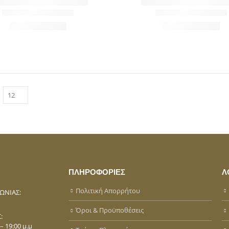
ΠΛΗΡΟΦΟΡΙΕΣ
Λ
Πολιτική Απορρήτου
ΩΝΊΑΣ:
Όροι & Προϋποθέσεις
:
– 19:00 μ.μ