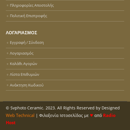
Πληροφορίες Αποστολής
Πολιτική Επιστροφής
ΛΟΓΑΡΙΑΣΜΌΣ
Εγγραφή / Σύνδεση
Λογαριασμός
Καλάθι Αγορών
Λίστα Επιθυμιών
Ανάκτηση Κωδικού
© Svphoto Ceramic. 2023. All Rights Reserved by Designed
♥
Web Technical
Radio
| Φιλοξενία Ιστοσελίδας με
από
Host