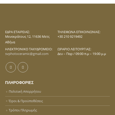
ΕΔΡΑ ΕΤΑΙΡΕΊΑΣ:
ΤΗΛΈΦΩΝΑ ΕΠΙΚΟΙΝΩΝΊΑΣ:
Mενεκράτους 12, 11636 Mετς
+30 210 9219492
Αθήνα
ΗΛΕΚΤΡΟΝΙΚΌ ΤΑΧΥΔΡΟΜΕΊΟ:
ΩΡΆΡΙΟ ΛΕΙΤΟΥΡΓΊΑΣ:
svphotoceramic@gmail.com
Δευ – Παρ / 09:00 π.μ – 19:00 μ.μ
ΠΛΗΡΟΦΟΡΙΕΣ
Πολιτική Απορρήτου
Όροι & Προϋποθέσεις
Τρόποι Πληρωμής